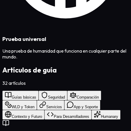
Prueba universal
Una prueba de humanidad que funciona en cualquier parte del
mundo.
Artículos de guía
32
artículos
Guías básicas
Seguridad
Comparación
WLD y Token
Servicios
App y Soporte
Contexto y Futuro
Para Desarrolladores
Humanary