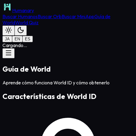
Humanary
Buscar Humanos
Buscar Orb
Buscar MiniApp
Guía de
World
World Quiz
JA
EN
ES
Cargando...
Guía de World
Aprende cómo funciona World ID y cómo obtenerlo
Características de World ID