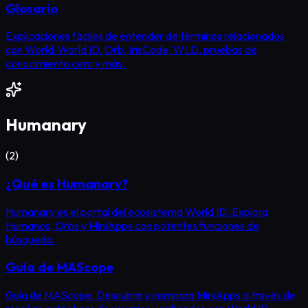
Glosario
Explicaciones fáciles de entender de términos relacionados
con World: World ID, Orb, IrisCode, WLD, pruebas de
conocimiento cero y más.
Humanary
(
2
)
¿Qué es Humanary?
Humanary es el portal del ecosistema World ID. Explora
Humanos, Orbs y MiniApps con potentes funciones de
búsqueda.
Guía de MAScope
Guía de MAScope. Descubre y compara MiniApps a través de