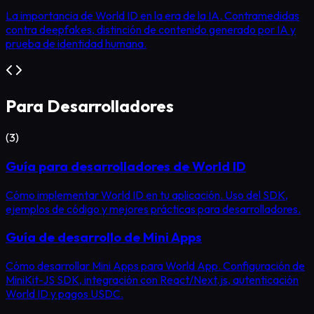
La importancia de World ID en la era de la IA. Contramedidas
contra deepfakes, distinción de contenido generado por IA y
prueba de identidad humana.
Para Desarrolladores
(
3
)
Guía para desarrolladores de World ID
Cómo implementar World ID en tu aplicación. Uso del SDK,
ejemplos de código y mejores prácticas para desarrolladores.
Guía de desarrollo de Mini Apps
Cómo desarrollar Mini Apps para World App. Configuración de
MiniKit-JS SDK, integración con React/Next.js, autenticación
World ID y pagos USDC.