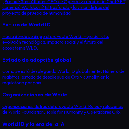
¿Por qué Sam Altman, CEO de OpenAI y creador de ChatGPT,
comenzó Worldcoin? El trasfondo y la visión detrás del
proyecto de prueba de humanidad.
Futuro de World ID
Hacia dónde se dirige el proyecto World. Hoja de ruta,
evolución tecnológica, impacto social y el futuro del
ecosistema WLD.
Estado de adopción global
Cómo se está desplegando World ID globalmente. Número de
registros, estado de despliegue de Orb y cumplimiento
regulatorio por país.
Organizaciones de World
Organizaciones detrás del proyecto World. Roles y relaciones
de World Foundation, Tools for Humanity y Operadores Orb.
World ID y la era de la IA