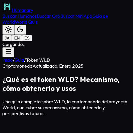
Humanary
Buscar Humanos
Buscar Orb
Buscar MiniApp
Guía de
World
World Quiz
JA
EN
ES
Cargando...
Inicio
/
Guía
/
Token WLD
Criptomoneda
Actualizado: Enero 2025
¿Qué es el token WLD? Mecanismo,
cómo obtenerlo y usos
Una guía completa sobre WLD, la criptomoneda del proyecto
World, que cubre su mecanismo, cómo obtenerla y
perspectivas futuras.