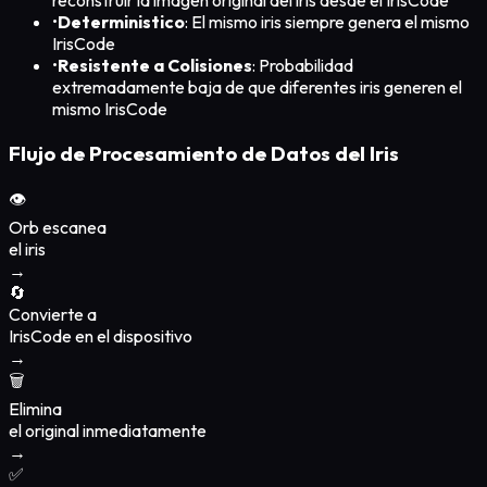
reconstruir la imagen original del iris desde el IrisCode
•
Deterministico
: El mismo iris siempre genera el mismo
IrisCode
•
Resistente a Colisiones
: Probabilidad
extremadamente baja de que diferentes iris generen el
mismo IrisCode
Flujo de Procesamiento de Datos del Iris
👁️
Orb escanea
el iris
→
🔄
Convierte a
IrisCode en el dispositivo
→
🗑️
Elimina
el original inmediatamente
→
✅