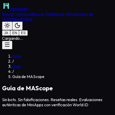
Humanary
Buscar Humanos
Buscar Orb
Buscar MiniApp
Guía de
World
World Quiz
JA
EN
ES
Cargando...
Inicio
/
Guía
/
Guía de MAScope
Guía de MAScope
Sin bots. Sin falsificaciones. Reseñas reales. Evaluaciones
auténticas de MiniApps con verificación World ID