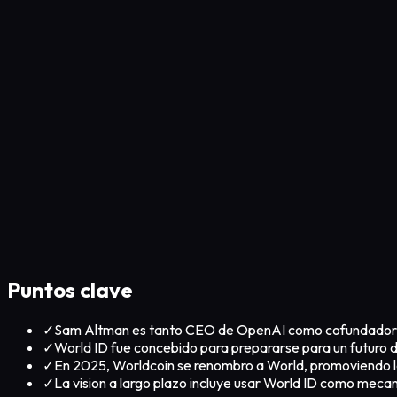
Puntos clave
✓
Sam Altman es tanto CEO de OpenAI como cofundador 
✓
World ID fue concebido para prepararse para un futuro do
✓
En 2025, Worldcoin se renombro a World, promoviendo l
✓
La vision a largo plazo incluye usar World ID como mecan