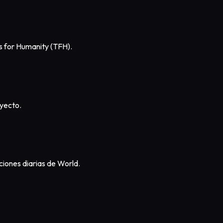
s for Humanity (TFH).
oyecto.
ciones diarias de World.
.