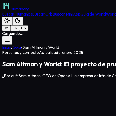
Humanary
Buscar Humanos
Buscar Orb
Buscar MiniApp
Guía de World
World
JA
EN
ES
Cargando...
Inicio
/
Guía
/
Sam Altman y World
Personas y contexto
Actualizado: enero 2025
Sam Altman y World: El proyecto de p
¿Por qué Sam Altman, CEO de OpenAI, la empresa detrás de Cha