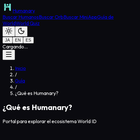
Humanary
Buscar Humanos
Buscar Orb
Buscar MiniApp
Guía de
World
World Quiz
JA
EN
ES
Cargando...
Inicio
/
Guía
/
¿Qué es Humanary?
¿Qué es Humanary?
Portal para explorar el ecosistema World ID