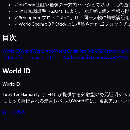
✓
IrisCodeは虹彩画像の一方向ハッシュであり、元
✓
ゼロ知識証明（ZKP）により、検証者に個人情報を
✓
Semaphoreプロトコルにより、同一人物の複数認
✓
World ChainはOP Stack上に構築されたL2ブロ
目次
World ID
World
World App
World Chain
Orb
Orb認証
Credential
ID
Tools for Humanity（TFH）
World Foundation
IrisCode
AMPC
World ID
World ID
Tools for Humanity（TFH）が提供する分散型
によって発行される最高レベルのWorld IDは、複数アカウ
詳しく見る