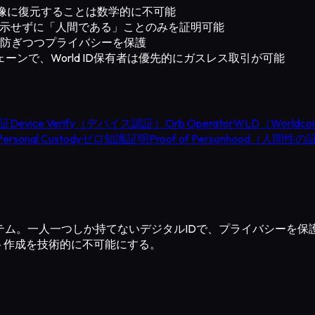
の画像に復元することは数学的に不可能
開示せずに「人間である」ことのみを証明可能
証を防ぎつつプライバシーを保護
ックチェーンで、World ID保有者は優先的にガスレス取引が可能
認証
Device Verify（デバイス認証）
Orb Operator
WLD（Worldco
Personal Custody
ゼロ知識証明
Proof of Personhood（人間性
の身元証明システム。一人一つしか持てないデジタルIDで、プライバシ
ント作成を技術的に不可能にする。