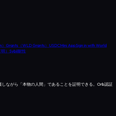
in）
Grants（WLD Grants）
USDC
Mini App
Sign in with World
の証明）
Sybil耐性
ーを保護しながら「本物の人間」であることを証明できる。Orb認証