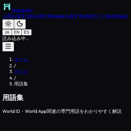
Humanary
人間を探す
Orbを探す
MiniAppを探す
Worldガイド
World Quiz
JA
EN
ES
読み込み中...
ホーム
/
ガイド
/
用語集
用語集
World ID・World App関連の専門用語をわかりやすく解説