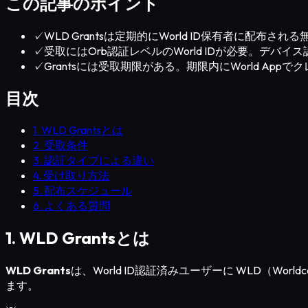
この記事のポイント
✓
WLD Grantsは定期的にWorld ID保有者に配布さ
✓
受取にはOrb認証レベルのWorld IDが必要。デバ
✓
Grantsには受取期限がある。期限内にWorld App
目次
1. WLD Grantsとは
2. 受取条件
3. 認証タイプによる違い
4. 受け取り方法
5. 配布スケジュール
6. よくある質問
1. WLD Grantsとは
WLD Grants
は、World ID認証済みユーザーに WLD（
ます。