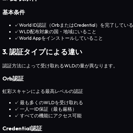
基本条件
✓
World ID認証（OrbまたはCredential）を完了してい
✓
WLD配布対象の国・地域にいること
✓
World Appをインストールしていること
3. 認証タイプによる違い
認証方法によって受け取れるWLDの量が異なります。
Orb認証
虹彩スキャンによる最高レベルの認証
✓
最も多くのWLDを受け取れる
✓
一人一ID保証（最も厳格）
✓
すべての機能にアクセス可能
Credential認証