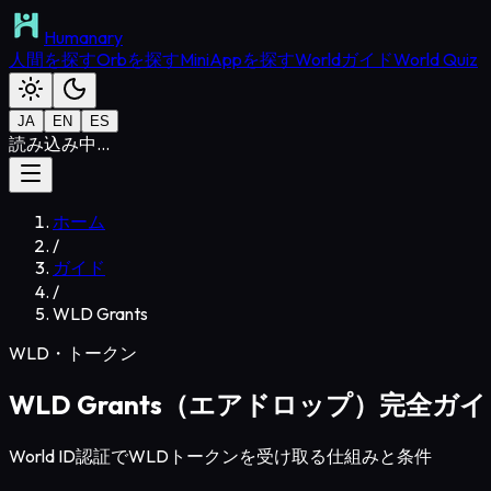
Humanary
人間を探す
Orbを探す
MiniAppを探す
Worldガイド
World Quiz
JA
EN
ES
読み込み中...
ホーム
/
ガイド
/
WLD Grants
WLD・トークン
WLD Grants（エアドロップ）完全ガ
World ID認証でWLDトークンを受け取る仕組みと条件