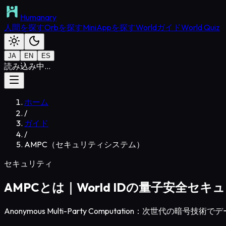
Humanary
人間を探す
Orbを探す
MiniAppを探す
Worldガイド
World Quiz
JA
EN
ES
読み込み中...
ホーム
/
ガイド
/
AMPC（セキュリティシステム）
セキュリティ
AMPCとは｜World IDの量子安全セキ
Anonymous Multi-Party Computation：次世代の暗号技