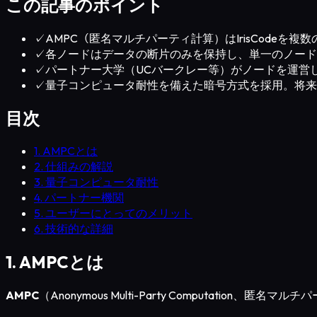
この記事のポイント
✓
AMPC（匿名マルチパーティ計算）はIrisCode
✓
各ノードはデータの断片のみを保持し、単一のノードが完
✓
パートナー大学（UCバークレー等）がノードを運営
✓
量子コンピュータ耐性を備えた暗号方式を採用。将来
目次
1. AMPCとは
2. 仕組みの解説
3. 量子コンピュータ耐性
4. パートナー機関
5. ユーザーにとってのメリット
6. 技術的な詳細
1. AMPCとは
AMPC
（Anonymous Multi-Party Computatio