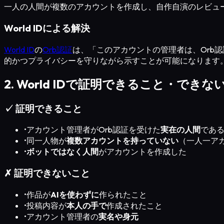
一人の人間が複数のアカウントを作成し、自作自演のレビュ
World IDによる解決
World ID
の
Orb認証
は、「このアカウントの管理者は、Orb
的かつプライバシーを守りながら示すことが可能になります
2. World IDで証明できること・できな
✓ 証明できること
•
アカウント管理者がOrb認証を受けた
実在の人間
であ
•
同一人物が
複数アカウントを持っていない
（一人一ア
•
ボットではなく人間
がアカウントを作成した
✗ 証明できないこと
•
作品が
AIを使わずに
作られたこと
•
投稿内容が
本人の手で
作成されたこと
•
アカウント管理者の
実名や身元