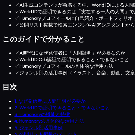
✓
AI生成コンテンツが急増する中、World IDによる
✓
World IDで証明できるのは「実在する一人の人間
✓
Humanaryプロフィールに自己紹介・ポートフォリ
✓
公開リスト掲載で検索エンジンやAIアシスタントか
このガイドで分かること
✓
AI時代になぜ発信者に「人間証明」が必要なのか
✓
World ID Orb認証で証明できること・できないこと
✓
Humanaryプロフィールの具体的な活用方法
✓
ジャンル別の活用事例（イラスト、音楽、動画、文章
目次
1. なぜ発信者に人間証明が必要か
2. World IDで証明できること・できないこと
3. Humanaryの機能と特徴
4. Humanaryの具体的な活用方法
5. ジャンル別活用事例
6. 公開リスト掲載のメリット