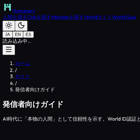
Humanary
人間を探す
Orbを探す
MiniAppを探す
Worldガイド
World Quiz
JA
EN
ES
読み込み中...
ホーム
/
ガイド
/
発信者向けガイド
発信者向けガイド
AI時代に「本物の人間」として信頼性を示す。World ID認証