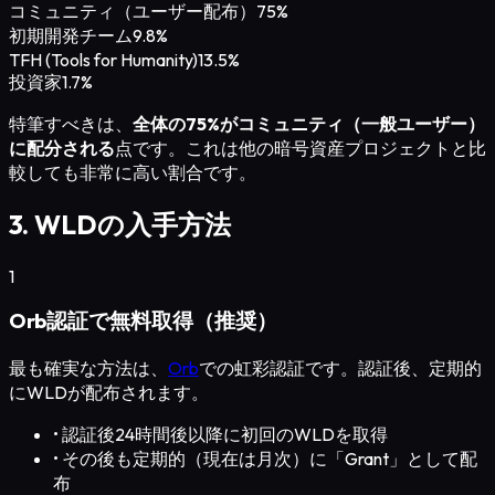
コミュニティ（ユーザー配布）
75%
初期開発チーム
9.8%
TFH (Tools for Humanity)
13.5%
投資家
1.7%
特筆すべきは、
全体の75%がコミュニティ（一般ユーザー）
に配分される
点です。これは他の暗号資産プロジェクトと比
較しても非常に高い割合です。
3. WLDの入手方法
1
Orb認証で無料取得（推奨）
最も確実な方法は、
Orb
での虹彩認証です。認証後、定期的
にWLDが配布されます。
•
認証後24時間後以降に初回のWLDを取得
•
その後も定期的（現在は月次）に「Grant」として配
布