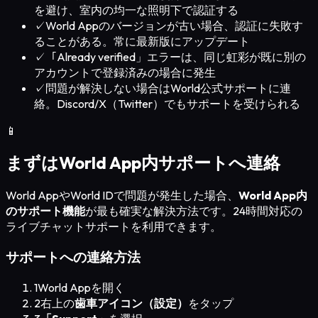
を避け、室内の均一な照明下で認証する
✓
World Appのバージョンが古い場合、認証に失敗す
ることがある。常に最新版にアップデート
✓
「Already verified」エラーは、同じ虹彩が既に別の
アカウントで登録済みの場合に発生
✓
問題が解決しない場合はWorld公式サポートに連
絡。Discord/X（Twitter）でもサポートを受けられる
📱
まずはWorld App内サポートへ連絡
World AppやWorld IDで問題が発生した場合、
World App内
のサポート機能
が最も確実な解決方法です。24時間対応の
ライブチャットサポートを利用できます。
サポートへの連絡方法
1
World Appを開く
2
右上の
歯車アイコン（設定）
をタップ