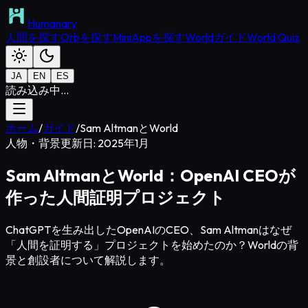
Humanary
人間を探す
Orbを探す
MiniAppを探す
Worldガイド
World Quiz
JA
EN
ES
読み込み中...
ホーム
/
ガイド
/
Sam AltmanとWorld
人物・背景
更新日: 2025年1月
Sam AltmanとWorld：OpenAI CEOが
作った人間証明プロジェクト
ChatGPTを生み出したOpenAIのCEO、Sam Altmanはなぜ
「人間を証明する」プロジェクトを始めたのか？Worldの背
景と創設者について解説します。