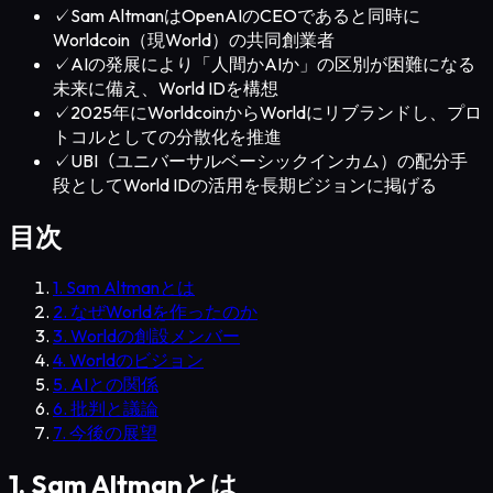
✓
Sam AltmanはOpenAIのCEOであると同時に
Worldcoin（現World）の共同創業者
✓
AIの発展により「人間かAIか」の区別が困難になる
未来に備え、World IDを構想
✓
2025年にWorldcoinからWorldにリブランドし、プロ
トコルとしての分散化を推進
✓
UBI（ユニバーサルベーシックインカム）の配分手
段としてWorld IDの活用を長期ビジョンに掲げる
目次
1. Sam Altmanとは
2. なぜWorldを作ったのか
3. Worldの創設メンバー
4. Worldのビジョン
5. AIとの関係
6. 批判と議論
7. 今後の展望
1. Sam Altmanとは