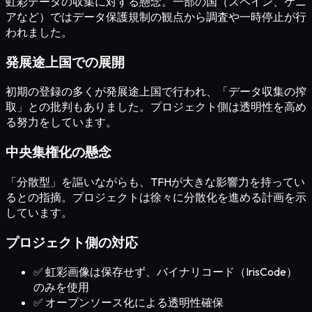
虹彩データの収集に対する懸念。一部の国（スペイン、ケニ
アなど）ではデータ保護規制の観点から調査や一時停止が行
われました。
発展途上国での展開
初期の登録の多くが発展途上国で行われ、「データ収集の搾
取」との批判もありました。プロジェクト側は透明性を高め
る努力をしています。
中央集権化の懸念
「分散型」を謳いながらも、TFHが大きな影響力を持ってい
るとの指摘。プロジェクトは徐々に分散化を進める計画を示
しています。
プロジェクト側の対応
✅ 虹彩画像は保存せず、バイナリコード（IrisCode）
のみを使用
✅ オープンソース化による透明性確保