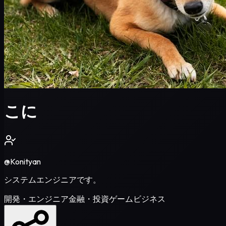
こに
@
Konityan
システムエンジニアです。
開発・エンジニア
金融・投資
ゲーム
ビジネス