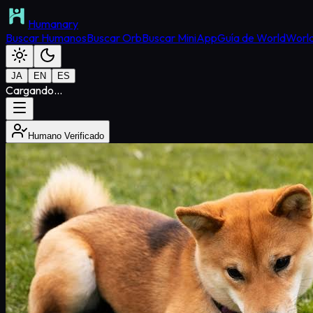
Humanary
Buscar Humanos
Buscar Orb
Buscar MiniApp
Guía de World
World
JA
EN
ES
Cargando...
Humano Verificado