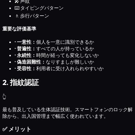
🎤
声紋
⌨️
タイピングパターン
🚶
歩行パターン
重要な評価基準
•
一意性：
個人を一意に識別できるか
•
普遍性：
すべての人が持っているか
•
永続性：
時間が経っても変化しないか
•
偽造困難性：
なりすましが難しいか
•
受容性：
利用者に受け入れられやすいか
2. 指紋認証
👆
最も普及している生体認証技術。スマートフォンのロック解
除から、出入国管理まで幅広く使われています。
✅ メリット