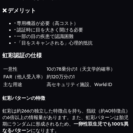
❌ デメリット
•
専用機器が必要（高コスト）
•
認証時に目を大きく開ける必要
•
一部の目の疾患で認識困難
•
「目をスキャンされる」心理的抵抗
虹彩認証の仕様
一意性
10の78乗分の1（天文学的確率）
FAR（他人受入率）
約120万分の1
主な用途
高セキュリティ施設、World ID
虹彩パターンの特徴
虹彩は約266の独立した特徴点を持ち、指紋（約40特徴点）
の6倍以上の情報量があります。また、虹彩パターンは胎児
期にランダムに形成されるため、
一卵性双生児でも100%異
なるパターン
になります。