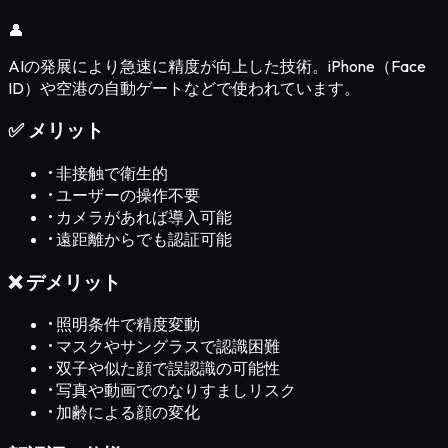
👤
AIの発展により急速に精度が向上した技術。iPhone（Face
ID）や空港の自動ゲートなどで使われています。
✅ メリット
•
非接触で衛生的
•
ユーザーの操作不要
•
カメラがあれば導入可能
•
遠距離からでも認証可能
❌ デメリット
•
照明条件で精度変動
•
マスクやサングラスで認識困難
•
双子や似た顔で誤認識の可能性
•
写真や動画でのなりすましリスク
•
加齢による顔の変化