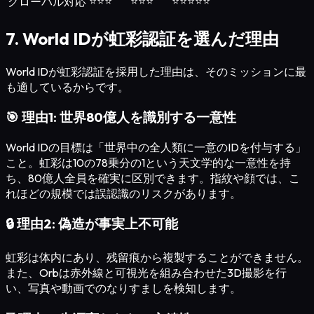
⭐⭐⭐
⭐⭐⭐
⭐⭐⭐⭐⭐
グローバル対応
7. World IDが虹彩認証を選んだ理由
World IDが虹彩認証を採用した理由は、そのミッションに最
も適しているからです。
🎯
理由1: 世界80億人を識別する一意性
World IDの目標は「世界中の全人類に一意のIDを付与する」
こと。虹彩は10の78乗分の1という天文学的な一意性を持
ち、80億人全員を確実に区別できます。指紋や顔では、こ
れほどの規模では誤認識のリスクがあります。
🔒
理由2: 偽造が事実上不可能
虹彩は体内にあり、残留痕から複製することができません。
また、Orbは赤外線と可視光を組み合わせた3D撮影を行
い、写真や動画でのなりすましを検知します。