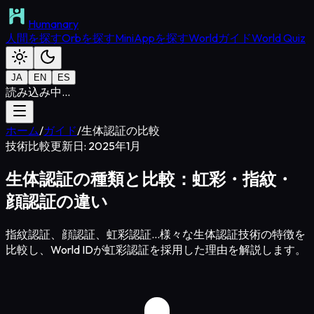
Humanary
人間を探す
Orbを探す
MiniAppを探す
Worldガイド
World Quiz
JA
EN
ES
読み込み中...
ホーム
/
ガイド
/
生体認証の比較
技術比較
更新日: 2025年1月
生体認証の種類と比較：虹彩・指紋・
顔認証の違い
指紋認証、顔認証、虹彩認証...様々な生体認証技術の特徴を
比較し、World IDが虹彩認証を採用した理由を解説します。