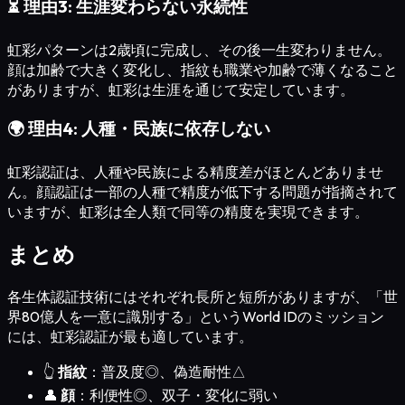
⏳
理由3: 生涯変わらない永続性
虹彩パターンは2歳頃に完成し、その後一生変わりません。
顔は加齢で大きく変化し、指紋も職業や加齢で薄くなること
がありますが、虹彩は生涯を通じて安定しています。
🌍
理由4: 人種・民族に依存しない
虹彩認証は、人種や民族による精度差がほとんどありませ
ん。顔認証は一部の人種で精度が低下する問題が指摘されて
いますが、虹彩は全人類で同等の精度を実現できます。
まとめ
各生体認証技術にはそれぞれ長所と短所がありますが、「世
界80億人を一意に識別する」というWorld IDのミッション
には、虹彩認証が最も適しています。
👆
指紋
：普及度◎、偽造耐性△
👤
顔
：利便性◎、双子・変化に弱い