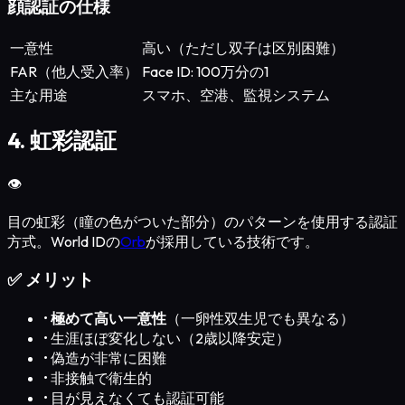
顔認証の仕様
一意性
高い（ただし双子は区別困難）
FAR（他人受入率）
Face ID: 100万分の1
主な用途
スマホ、空港、監視システム
4. 虹彩認証
👁️
目の虹彩（瞳の色がついた部分）のパターンを使用する認証
方式。World IDの
Orb
が採用している技術です。
✅ メリット
•
極めて高い一意性
（一卵性双生児でも異なる）
•
生涯ほぼ変化しない（2歳以降安定）
•
偽造が非常に困難
•
非接触で衛生的
•
目が見えなくても認証可能