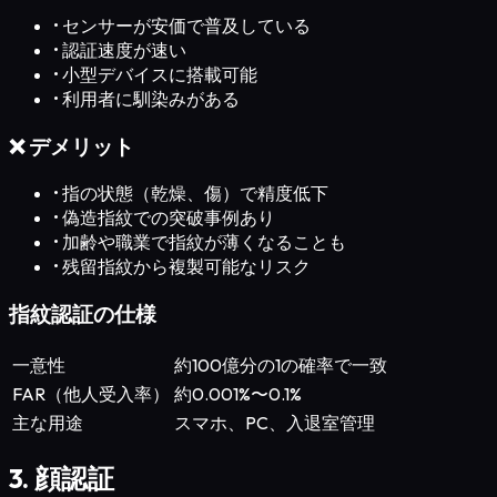
•
センサーが安価で普及している
•
認証速度が速い
•
小型デバイスに搭載可能
•
利用者に馴染みがある
❌ デメリット
•
指の状態（乾燥、傷）で精度低下
•
偽造指紋での突破事例あり
•
加齢や職業で指紋が薄くなることも
•
残留指紋から複製可能なリスク
指紋認証の仕様
一意性
約100億分の1の確率で一致
FAR（他人受入率）
約0.001%〜0.1%
主な用途
スマホ、PC、入退室管理
3. 顔認証