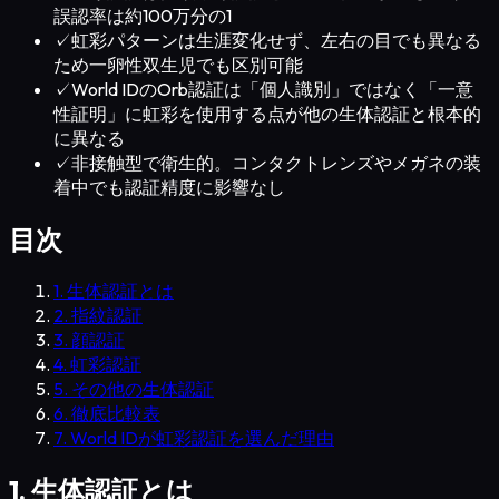
誤認率は約100万分の1
✓
虹彩パターンは生涯変化せず、左右の目でも異なる
ため一卵性双生児でも区別可能
✓
World IDのOrb認証は「個人識別」ではなく「一意
性証明」に虹彩を使用する点が他の生体認証と根本的
に異なる
✓
非接触型で衛生的。コンタクトレンズやメガネの装
着中でも認証精度に影響なし
目次
1. 生体認証とは
2. 指紋認証
3. 顔認証
4. 虹彩認証
5. その他の生体認証
6. 徹底比較表
7. World IDが虹彩認証を選んだ理由
1. 生体認証とは