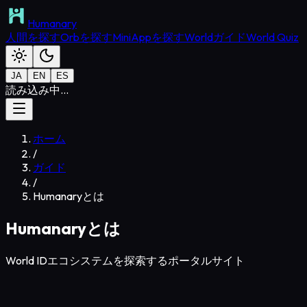
Humanary
人間を探す
Orbを探す
MiniAppを探す
Worldガイド
World Quiz
JA
EN
ES
読み込み中...
ホーム
/
ガイド
/
Humanaryとは
Humanaryとは
World IDエコシステムを探索するポータルサイト